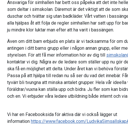
Ansvariga för simhallen har bett oss påpeka att det inte hell
som deltar i simskolan. Däremot är det viktigt att de som sk
duschar och tvättar sig utan badkläder. Vårt vatten i bassäng
alla hjälpas åt att följa de regler simhallen har satt upp för ba
ju mindre klor luktar man efter att ha varit i bassängen.
Även om ditt barn erbjuds en plats är vi tacksamma för om du
antingen i ditt barns grupp eller i någon annan grupp, eller me
styrelsen. För att få mer information hör av dig till
simskolan
kontaktar vi dig. Några av de ledare som ställer upp nu gör det
ska få en möjlighet att delta. Under året kan vi behöva förstä
Passa på att hjälpa till redan nu så ser du vad det innebär. Får 
tyvärr bli tvungna att minska antalet grupper. Hela vår ideell
föräldrar/vuxna kan ställa upp och bidra. Ju fler som kan bidr
och en. Vi erbjuder våra ledare utbildning både internt och v
Vi har en Facebooksida för aktiva där vi också lägger ut
information
https://www.facebook.com/LudvikaSimsallskapA