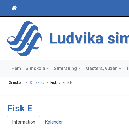
Ludvika si
Hem
Simskola
Simträning
Masters, vuxen
T
Simskola
Simskola
Fisk
Fisk E
Fisk E
Information
Kalender