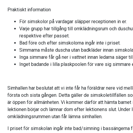
Praktiskt information
För simskolor på vardagar släpper receptionen in er.
Varje grupp har tillgång till omklädningsrum och dusc
respektive efter passet.
Bad före och efter simskolorna ingår inte i priset.
Simmarna måste duscha utan badkläder innan simskolan
Inga simmare får gå ner i vattnet innan ledarna säger til
Inget badande i lilla plaskpoolen för vare sig simmare 
Simhallen har beslutat att vi inte får ha föräldrar nere vid 
första och sista gången. Detta gäller de simskoletillfällen 
är öppen för allmänheten. Vi kommer därför att hämta barne
lektionen börjar och lämnar dom efter lektionens slut. Under le
omklädningsrummen utan får lämna simhallen.
I priset för simskolan ingår inte bad/simning i bassängerna f