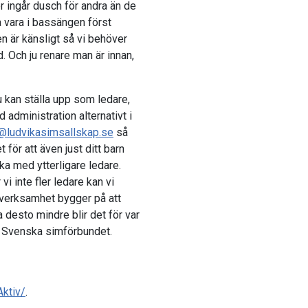
er ingår dusch för andra än de
a vara i bassängen först
en är känsligt så vi behöver
d. Och ju renare man är innan,
 kan ställa upp som ledare,
d administration alternativt i
@ludvikasimsallskap.se
så
 för att även just ditt barn
rka med ytterligare ledare.
vi inte fler ledare kan vi
a verksamhet bygger på att
a desto mindre blir det för var
ia Svenska simförbundet.
ktiv/
.