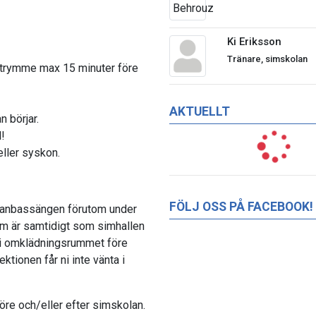
Ki Eriksson
Tränare, simskolan
hutrymme max 15 minuter före
AKTUELLT
 börjar.
l!
eller syskon.
FÖLJ OSS PÅ FACEBOOK!
mellanbassängen förutom under
som är samtidigt som simhallen
t i omklädningsrummet före
ktionen får ni inte vänta i
öre och/eller efter simskolan.