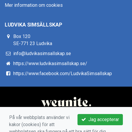
Mer information om cookies
LUDVIKA SIMSÄLLSKAP
Box 120
SE-771 23 Ludvika
info@ludvikasimsallskap.se
https://www.ludvikasimsallskap.se/
https://www.facebook.com/LudvikaSimsallskap
På vår webbplats använder vi
Jag accepterar
kakor (cookies) för att
webbplatsen ska fungera på ett bra sätt för dig.