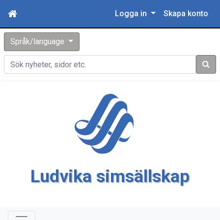
Logga in
Skapa konto
Språk/language
Sök
Ludvika simsällskap