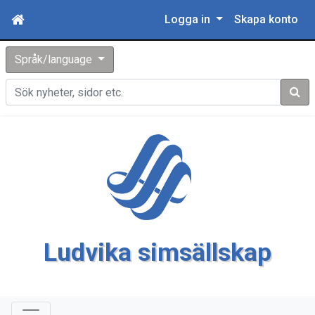
Logga in
Skapa konto
Språk/language
Sök
Ludvika simsällskap