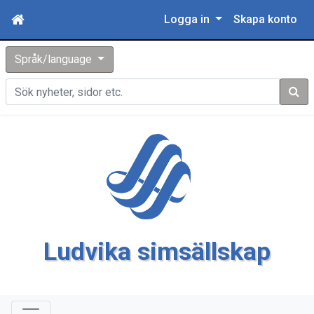
Logga in
Skapa konto
Språk/language
Sök
Ludvika simsällskap