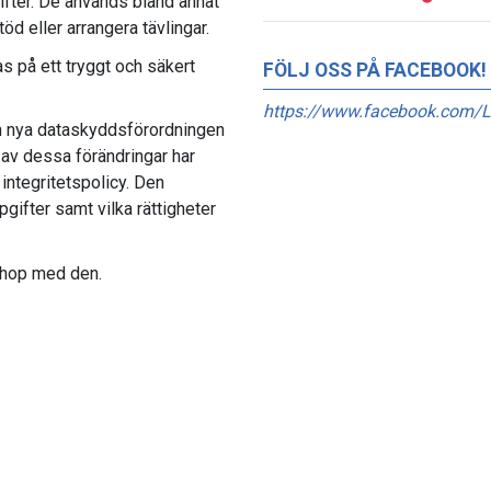
fter. De används bland annat
öd eller arrangera tävlingar.
as på ett tryggt och säkert
FÖLJ OSS PÅ FACEBOOK!
https://www.facebook.com/L
n nya dataskyddsförordningen
 av dessa förändringar har
ntegritetspolicy. Den
pgifter samt vilka rättigheter
ihop med den.