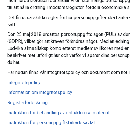
Inom idrottsrörelsen behandlar vi en stor mängd personuppgi
till att hålla ordning i medlemsregister, fördela ekonomiska st
Det finns särskilda regler för hur personuppgifter ska hanter
sätt.
Den 25 maj 2018 ersattes personuppgiftslagen (PUL) av de
(GDPR), vilket gör att kraven förändras något. Med anledning
Ludvika simsällskap kompletterat medlemsvillkoren med en i
beskriver mer utförligt hur och varför vi sparar dina personup
du har.
Här nedan finns vår integritetspolicy och dokument som hör 
Integritetspolicy
Information om integritetspolicy
Registerförteckning
Instruktion för behandling av ostrukturerat material
Instruktion för personuppgiftsbiträdesavtal