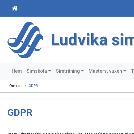
Ludvika si
Hem
Simskola
Simträning
Masters, vuxen
T
Om oss
GDPR
GDPR