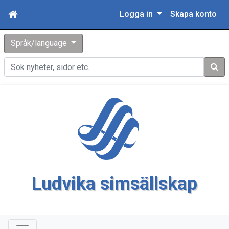
Logga in
Skapa konto
Språk/language
Sök
Ludvika simsällskap