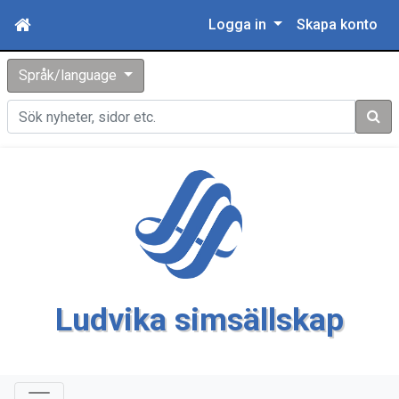
Logga in
Skapa konto
Språk/language
Sök
Ludvika simsällskap