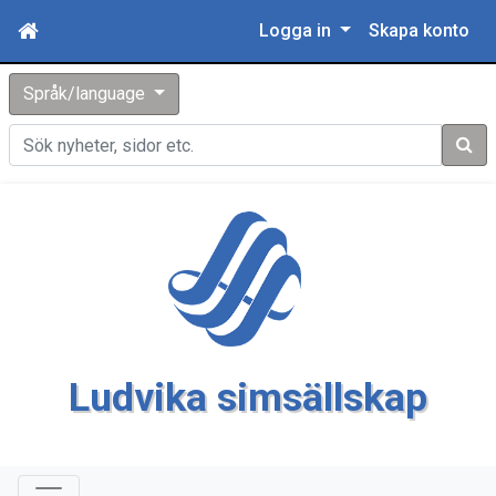
Logga in
Skapa konto
Språk/language
Sök
Ludvika simsällskap