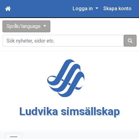
Logga in
Skapa konto
Språk/language
Sök
Ludvika simsällskap