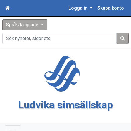
Logga in
Skapa konto
Språk/language
Sök
Ludvika simsällskap