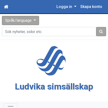
Logga in
Skapa konto
Språk/language
Sök
Ludvika simsällskap