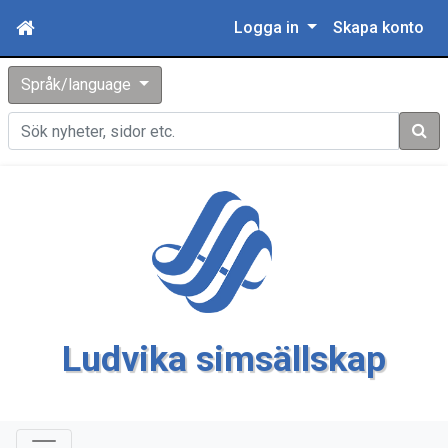
Logga in
Skapa konto
Språk/language
Sök
Ludvika simsällskap