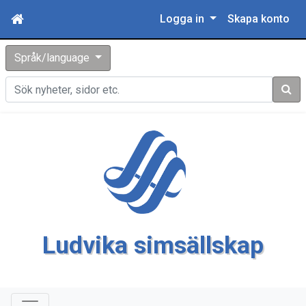
Logga in
Skapa konto
Språk/language
Sök
Ludvika simsällskap