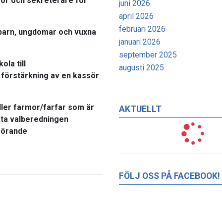
sör och sekreterare för
juni 2026
april 2026
februari 2026
 barn, ungdomar och vuxna
januari 2026
september 2025
ola till
augusti 2025
förstärkning av en kassör
ller farmor/farfar som är
AKTUELLT
kta valberedningen
dförande
FÖLJ OSS PÅ FACEBOOK!