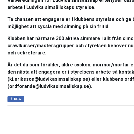
Valberedningen för Ludvika simsällskap efterlyser kas
arbete i Ludvika simsällskaps styrelse.
Ta chansen att engagera er i klubbens styrelse och ge
möjlighet att syssla med simning på sin fritid.
Klubben har närmare 300 aktiva simmare i allt från simsk
crawlkurser/mastersgrupper och styrelsen behöver nu 
och sekreterare.
Är det du som förälder, äldre syskon, mormor/morfar e
den nästa att engagera er i styrelsens arbete så konta
(ki.eriksson@ludvikasimsallskap.se) eller klubbens or
(ordforande@ludvikasimsallskap.se).
DELA